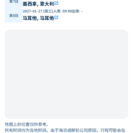
第7日
墨西拿, 意大利
open_in_new
2027-01-27 (周三)
入港
:
09:00
出港
:
-
第8日
马耳他, 马耳他
open_in_new
地图上的位置仅供参考。
所有时间均为当地时间。由于海况或邮轮公司原因，行程可能会在