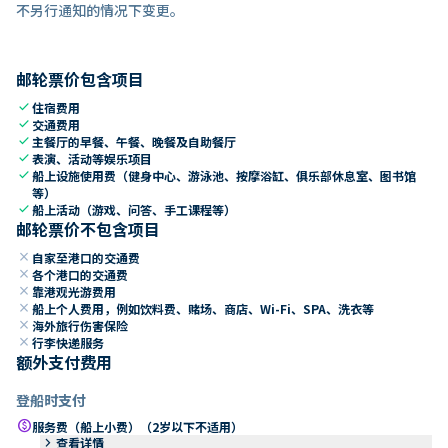
不另行通知的情况下变更。
邮轮票价包含项目
check
住宿费用
check
交通费用
check
主餐厅的早餐、午餐、晚餐及自助餐厅
check
表演、活动等娱乐项目
check
船上设施使用费（健身中心、游泳池、按摩浴缸、俱乐部休息室、图书馆
等）
check
船上活动（游戏、问答、手工课程等）
邮轮票价不包含项目
close
自家至港口的交通费
close
各个港口的交通费
close
靠港观光游费用
close
船上个人费用，例如饮料费、赌场、商店、Wi-Fi、SPA、洗衣等
close
海外旅行伤害保险
close
行李快递服务
额外支付费用
登船时支付
paid
服务费（船上小费）（2岁以下不适用）
keyboard_arrow_right
查看详情