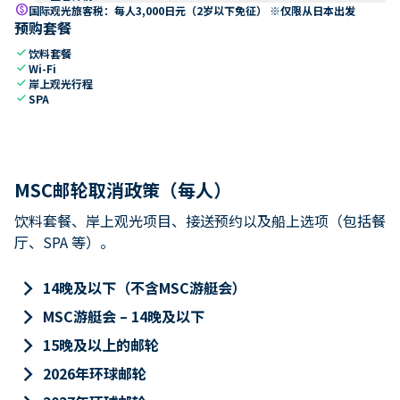
paid
国际观光旅客税：每人3,000日元（2岁以下免征） ※仅限从日本出发
预购套餐
check
饮料套餐
check
Wi-Fi
check
岸上观光行程
check
SPA
MSC邮轮取消政策（每人）
饮料套餐、岸上观光项目、接送预约以及船上选项（包括餐
厅、SPA 等）。
keyboard_arrow_right
14晚及以下（不含MSC游艇会）
keyboard_arrow_right
MSC游艇会 – 14晚及以下
keyboard_arrow_right
15晚及以上的邮轮
keyboard_arrow_right
2026年环球邮轮