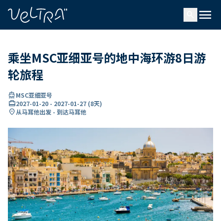
ading...
载
menu
…
search
乘坐MSC亚细亚号的地中海环游8日游
轮旅程
directions_boat
MSC亚细亚号
card_travel
2027-01-20
-
2027-01-27
(
8天
)
location_on
从马耳他出发 - 到达马耳他