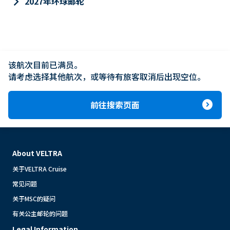
keyboard_arrow_right
2027年环球邮轮
该航次目前已满员。

请考虑选择其他航次，或等待有旅客取消后出现空位。
expand_circle_right
前往搜索页面
About VELTRA
关于VELTRA Cruise
常见问题
关于MSC的疑问
有关公主邮轮的问题
Legal Information