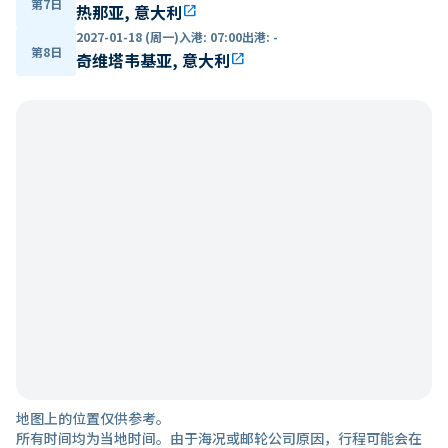
第7日
热那亚, 意大利
open_in_new
2027-01-18 (周一)
入港
:
07:00
出港
:
-
第8日
奇维塔韦基亚, 意大利
open_in_new
地图上的位置仅供参考。
所有时间均为当地时间。由于海况或邮轮公司原因，行程可能会在