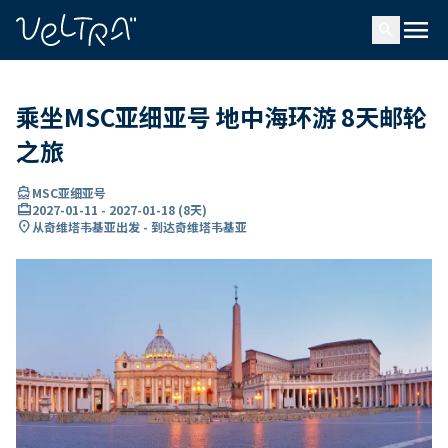
ading...
载
menu
…
search
乘坐MSC亚细亚号 地中海环游 8天邮轮
之旅
directions_boat
MSC亚细亚号
card_travel
2027-01-11
-
2027-01-18
(
8天
)
location_on
从奇维塔韦基亚出发 - 到达奇维塔韦基亚