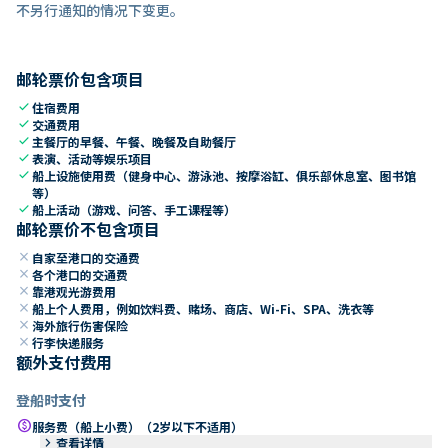
不另行通知的情况下变更。
邮轮票价包含项目
check
住宿费用
check
交通费用
check
主餐厅的早餐、午餐、晚餐及自助餐厅
check
表演、活动等娱乐项目
check
船上设施使用费（健身中心、游泳池、按摩浴缸、俱乐部休息室、图书馆
等）
check
船上活动（游戏、问答、手工课程等）
邮轮票价不包含项目
close
自家至港口的交通费
close
各个港口的交通费
close
靠港观光游费用
close
船上个人费用，例如饮料费、赌场、商店、Wi-Fi、SPA、洗衣等
close
海外旅行伤害保险
close
行李快递服务
额外支付费用
登船时支付
paid
服务费（船上小费）（2岁以下不适用）
keyboard_arrow_right
查看详情