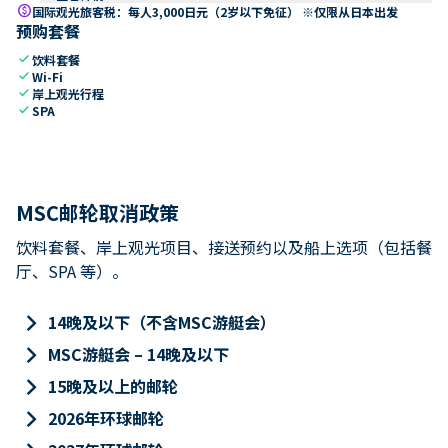
paid
国际观光旅客税：每人3,000日元（2岁以下免征） ※仅限从日本出发
预购套餐
check
饮料套餐
check
Wi-Fi
check
岸上观光行程
check
SPA
MSC邮轮取消政策
饮料套餐、岸上观光项目、接送预约以及船上选项（包括餐
厅、SPA 等）。
keyboard_arrow_right
14晚及以下（不含MSC游艇会）
keyboard_arrow_right
MSC游艇会 – 14晚及以下
keyboard_arrow_right
15晚及以上的邮轮
keyboard_arrow_right
2026年环球邮轮