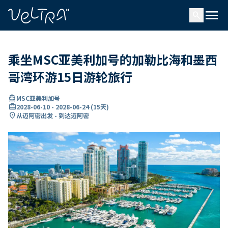
ading...
载
menu
…
search
乘坐MSC亚美利加号的加勒比海和墨西
哥湾环游15日游轮旅行
directions_boat
MSC亚美利加号
card_travel
2028-06-10
-
2028-06-24
(
15天
)
location_on
从迈阿密出发 - 到达迈阿密