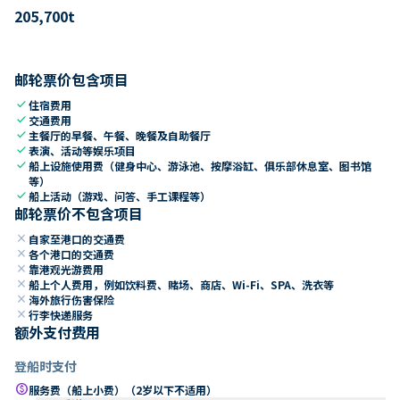
205,700
t
邮轮票价包含项目
check
住宿费用
check
交通费用
check
主餐厅的早餐、午餐、晚餐及自助餐厅
check
表演、活动等娱乐项目
check
船上设施使用费（健身中心、游泳池、按摩浴缸、俱乐部休息室、图书馆
等）
check
船上活动（游戏、问答、手工课程等）
邮轮票价不包含项目
close
自家至港口的交通费
close
各个港口的交通费
close
靠港观光游费用
close
船上个人费用，例如饮料费、赌场、商店、Wi-Fi、SPA、洗衣等
close
海外旅行伤害保险
close
行李快递服务
额外支付费用
登船时支付
paid
服务费（船上小费）（2岁以下不适用）