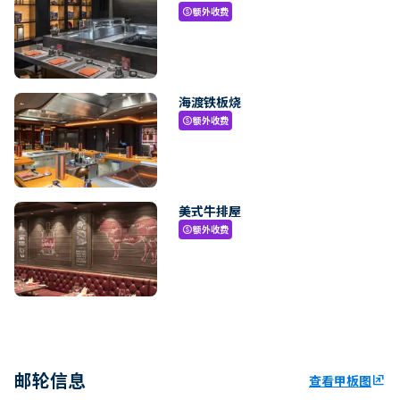
额外收费
paid
海渡铁板烧
额外收费
paid
美式牛排屋
额外收费
paid
邮轮信息
查看甲板图
ungroup