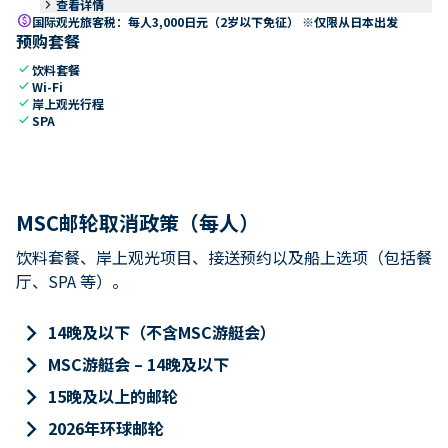
keyboard_arrow_right
查看详情
paid
国际观光旅客税：每人3,000日元（2岁以下免征） ※仅限从日本出发
预购套餐
check
饮料套餐
check
Wi-Fi
check
岸上观光行程
check
SPA
MSC邮轮取消政策（每人）
饮料套餐、岸上观光项目、接送预约以及船上选项（包括餐
厅、SPA 等）。
keyboard_arrow_right
14晚及以下（不含MSC游艇会）
keyboard_arrow_right
MSC游艇会 – 14晚及以下
keyboard_arrow_right
15晚及以上的邮轮
keyboard_arrow_right
2026年环球邮轮