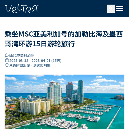
ading...
载
menu
…
search
乘坐MSC亚美利加号的加勒比海及墨西
哥湾环游15日游轮旅行
directions_boat
MSC亚美利加号
card_travel
2028-03-18
-
2028-04-01
(
15天
)
location_on
从迈阿密出发 - 到达迈阿密