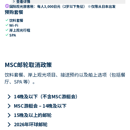
keyboard_arrow_right
查看详情
paid
国际观光旅客税：每人3,000日元（2岁以下免征） ※仅限从日本出发
预购套餐
check
饮料套餐
check
Wi-Fi
check
岸上观光行程
check
SPA
MSC邮轮取消政策
饮料套餐、岸上观光项目、接送预约以及船上选项（包括餐
厅、SPA 等）。
keyboard_arrow_right
14晚及以下（不含MSC游艇会）
keyboard_arrow_right
MSC游艇会 – 14晚及以下
keyboard_arrow_right
15晚及以上的邮轮
keyboard_arrow_right
2026年环球邮轮