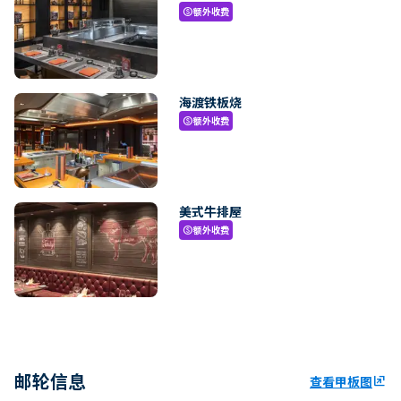
额外收费
paid
海渡铁板烧
额外收费
paid
美式牛排屋
额外收费
paid
邮轮信息
查看甲板图
ungroup