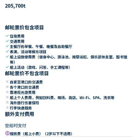
205,700
t
邮轮票价包含项目
check
住宿费用
check
交通费用
check
主餐厅的早餐、午餐、晚餐及自助餐厅
check
表演、活动等娱乐项目
check
船上设施使用费（健身中心、游泳池、按摩浴缸、俱乐部休息室、图书馆
等）
check
船上活动（游戏、问答、手工课程等）
邮轮票价不包含项目
close
自家至港口的交通费
close
各个港口的交通费
close
靠港观光游费用
close
船上个人费用，例如饮料费、赌场、商店、Wi-Fi、SPA、洗衣等
close
海外旅行伤害保险
close
行李快递服务
额外支付费用
登船时支付
paid
服务费（船上小费）（2岁以下不适用）