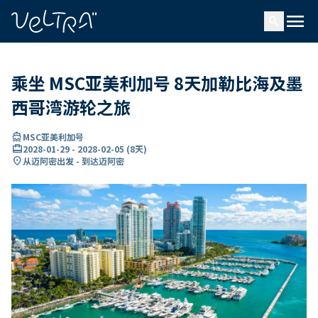
ading...
载
menu
…
search
乘坐 MSC亚美利加号 8天加勒比海及墨
西哥湾游轮之旅
directions_boat
MSC亚美利加号
card_travel
2028-01-29
-
2028-02-05
(
8天
)
location_on
从迈阿密出发 - 到达迈阿密