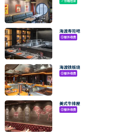
价格包含
check
海渡寿司吧
额外收费
paid
海渡铁板烧
额外收费
paid
美式牛排屋
额外收费
paid