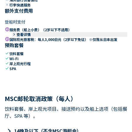
close
行李快递服务
额外支付费用
登船时支付
paid
服务费（船上小费）（2岁以下不适用）
keyboard_arrow_right
查看详情
paid
国际观光旅客税：每人3,000日元（2岁以下免征） ※仅限从日本出发
预购套餐
check
饮料套餐
check
Wi-Fi
check
岸上观光行程
check
SPA
MSC邮轮取消政策（每人）
饮料套餐、岸上观光项目、接送预约以及船上选项（包括餐
厅、SPA 等）。
keyboard_arrow_right
14晚及以下（不含MSC游艇会）