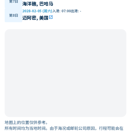
第7日
海洋礁, 巴哈马
2028-02-05 (周六)
入港
:
07:00
出港
:
-
第8日
迈阿密, 美国
open_in_new
地图上的位置仅供参考。
所有时间均为当地时间。由于海况或邮轮公司原因，行程可能会在