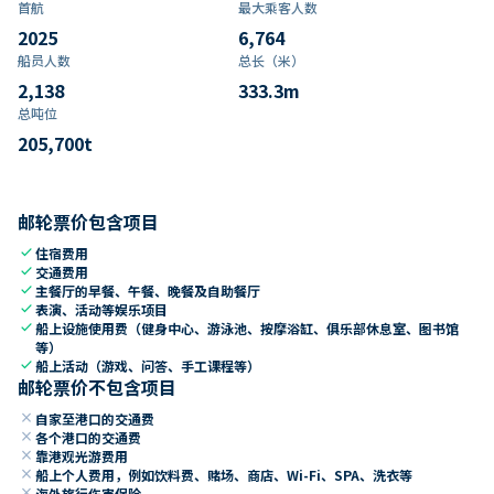
首航
最大乘客人数
2025
6,764
船员人数
总长（米）
2,138
333.3
m
总吨位
205,700
t
邮轮票价包含项目
check
住宿费用
check
交通费用
check
主餐厅的早餐、午餐、晚餐及自助餐厅
check
表演、活动等娱乐项目
check
船上设施使用费（健身中心、游泳池、按摩浴缸、俱乐部休息室、图书馆
等）
check
船上活动（游戏、问答、手工课程等）
邮轮票价不包含项目
close
自家至港口的交通费
close
各个港口的交通费
close
靠港观光游费用
close
船上个人费用，例如饮料费、赌场、商店、Wi-Fi、SPA、洗衣等
close
海外旅行伤害保险