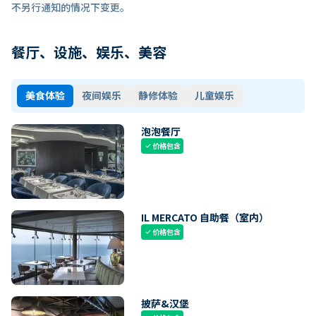
不另行通知的情况下变更。
餐厅、设施、娱乐、美容
美食体验
夜间娱乐
静修体验
儿童娱乐
泡泡餐厅
价格包含
check
IL MERCATO 自助餐（室内）
价格包含
check
披萨&汉堡