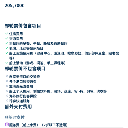
205,700
t
邮轮票价包含项目
check
住宿费用
check
交通费用
check
主餐厅的早餐、午餐、晚餐及自助餐厅
check
表演、活动等娱乐项目
check
船上设施使用费（健身中心、游泳池、按摩浴缸、俱乐部休息室、图书馆
等）
check
船上活动（游戏、问答、手工课程等）
邮轮票价不包含项目
close
自家至港口的交通费
close
各个港口的交通费
close
靠港观光游费用
close
船上个人费用，例如饮料费、赌场、商店、Wi-Fi、SPA、洗衣等
close
海外旅行伤害保险
close
行李快递服务
额外支付费用
登船时支付
paid
服务费（船上小费）（2岁以下不适用）