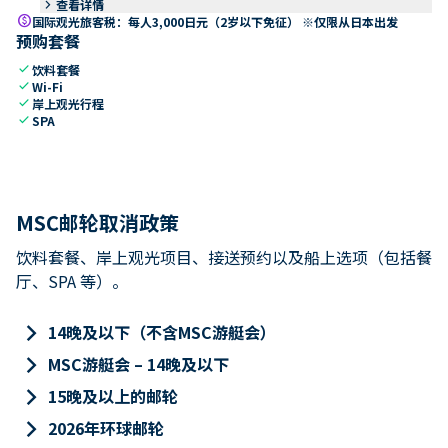
keyboard_arrow_right
查看详情
paid
国际观光旅客税：每人3,000日元（2岁以下免征） ※仅限从日本出发
预购套餐
check
饮料套餐
check
Wi-Fi
check
岸上观光行程
check
SPA
MSC邮轮取消政策
饮料套餐、岸上观光项目、接送预约以及船上选项（包括餐
厅、SPA 等）。
keyboard_arrow_right
14晚及以下（不含MSC游艇会）
keyboard_arrow_right
MSC游艇会 – 14晚及以下
keyboard_arrow_right
15晚及以上的邮轮
keyboard_arrow_right
2026年环球邮轮