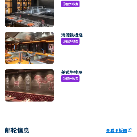
额外收费
paid
海渡铁板烧
额外收费
paid
美式牛排屋
额外收费
paid
邮轮信息
查看甲板图
ungroup