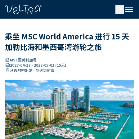
ading...
载
menu
…
search
乘坐 MSC World America 进行 15 天
加勒比海和墨西哥湾游轮之旅
directions_boat
MSC亚美利加号
card_travel
2027-04-17
-
2027-05-01
(
15天
)
location_on
从迈阿密出发 - 到达迈阿密