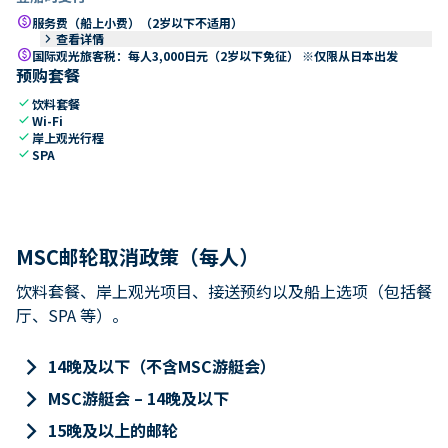
paid
服务费（船上小费）（2岁以下不适用）
keyboard_arrow_right
查看详情
paid
国际观光旅客税：每人3,000日元（2岁以下免征） ※仅限从日本出发
预购套餐
check
饮料套餐
check
Wi-Fi
check
岸上观光行程
check
SPA
MSC邮轮取消政策（每人）
饮料套餐、岸上观光项目、接送预约以及船上选项（包括餐
厅、SPA 等）。
keyboard_arrow_right
14晚及以下（不含MSC游艇会）
keyboard_arrow_right
MSC游艇会 – 14晚及以下
keyboard_arrow_right
15晚及以上的邮轮