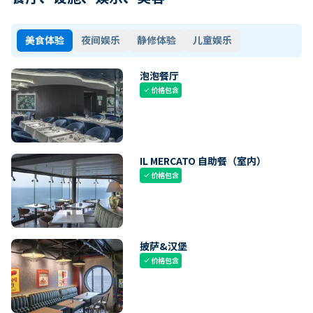
美食体验
夜间娱乐
静修体验
儿童娱乐
泡泡餐厅
价格包含
check
IL MERCATO 自助餐（室内）
价格包含
check
披萨&汉堡
价格包含
check