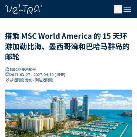
ading...
载
menu
…
search
搭乘 MSC World America 的 15 天环
游加勒比海、墨西哥湾和巴哈马群岛的
邮轮
directions_boat
MSC亚美利加号
card_travel
2027-03-27
-
2027-04-10
(
15天
)
location_on
从迈阿密出发 - 到达迈阿密