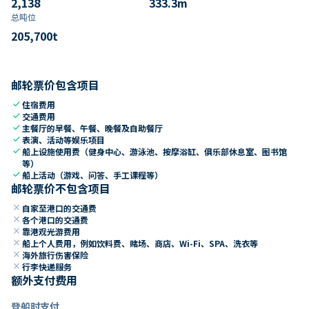
2,138
333.3
m
总吨位
205,700
t
邮轮票价包含项目
check
住宿费用
check
交通费用
check
主餐厅的早餐、午餐、晚餐及自助餐厅
check
表演、活动等娱乐项目
check
船上设施使用费（健身中心、游泳池、按摩浴缸、俱乐部休息室、图书馆
等）
check
船上活动（游戏、问答、手工课程等）
邮轮票价不包含项目
close
自家至港口的交通费
close
各个港口的交通费
close
靠港观光游费用
close
船上个人费用，例如饮料费、赌场、商店、Wi-Fi、SPA、洗衣等
close
海外旅行伤害保险
close
行李快递服务
额外支付费用
登船时支付