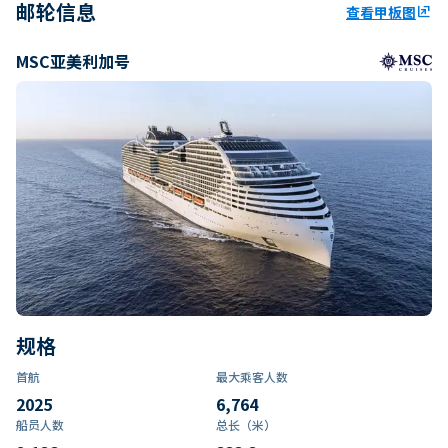
邮轮信息
查看甲板图
ungroup
MSC亚美利加号
规格
首航
最大乘客人数
2025
6,764
船员人数
总长（米）