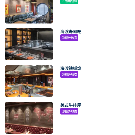
价格包含
check
海渡寿司吧
额外收费
paid
海渡铁板烧
额外收费
paid
美式牛排屋
额外收费
paid