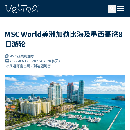
ading...
载
menu
…
search
MSC World美洲加勒比海及墨西哥湾8
日游轮
directions_boat
MSC亚美利加号
card_travel
2027-02-13
-
2027-02-20
(
8天
)
location_on
从迈阿密出发 - 到达迈阿密