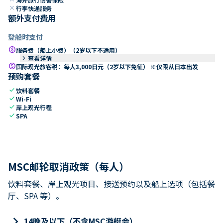
close
行李快递服务
额外支付费用
登船时支付
paid
服务费（船上小费）（2岁以下不适用）
keyboard_arrow_right
查看详情
paid
国际观光旅客税：每人3,000日元（2岁以下免征） ※仅限从日本出发
预购套餐
check
饮料套餐
check
Wi-Fi
check
岸上观光行程
check
SPA
MSC邮轮取消政策（每人）
饮料套餐、岸上观光项目、接送预约以及船上选项（包括餐
厅、SPA 等）。
keyboard_arrow_right
14晚及以下（不含MSC游艇会）