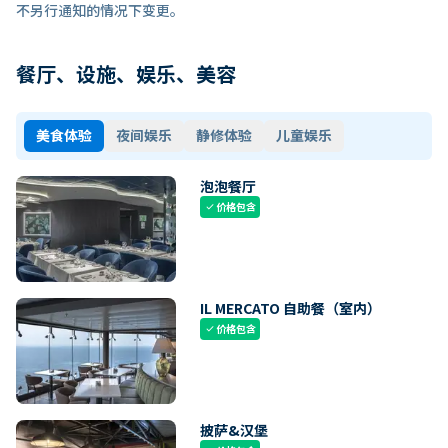
不另行通知的情况下变更。
餐厅、设施、娱乐、美容
美食体验
夜间娱乐
静修体验
儿童娱乐
泡泡餐厅
价格包含
check
IL MERCATO 自助餐（室内）
价格包含
check
披萨&汉堡