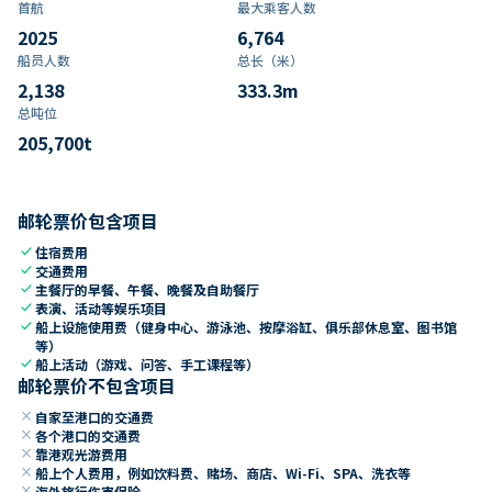
首航
最大乘客人数
2025
6,764
船员人数
总长（米）
2,138
333.3
m
总吨位
205,700
t
邮轮票价包含项目
check
住宿费用
check
交通费用
check
主餐厅的早餐、午餐、晚餐及自助餐厅
check
表演、活动等娱乐项目
check
船上设施使用费（健身中心、游泳池、按摩浴缸、俱乐部休息室、图书馆
等）
check
船上活动（游戏、问答、手工课程等）
邮轮票价不包含项目
close
自家至港口的交通费
close
各个港口的交通费
close
靠港观光游费用
close
船上个人费用，例如饮料费、赌场、商店、Wi-Fi、SPA、洗衣等
close
海外旅行伤害保险