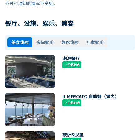
不另行通知的情况下变更。
餐厅、设施、娱乐、美容
美食体验
夜间娱乐
静修体验
儿童娱乐
泡泡餐厅
价格包含
check
IL MERCATO 自助餐（室内）
价格包含
check
披萨&汉堡