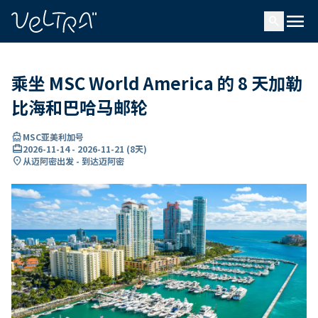
ading...
载
menu
…
search
乘坐 MSC World America 的 8 天加勒
比海和巴哈马邮轮
directions_boat
MSC亚美利加号
card_travel
2026-11-14
-
2026-11-21
(
8天
)
location_on
从迈阿密出发 - 到达迈阿密