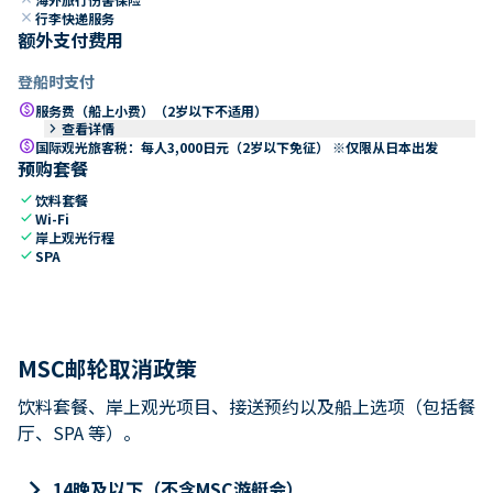
close
行李快递服务
额外支付费用
登船时支付
paid
服务费（船上小费）（2岁以下不适用）
keyboard_arrow_right
查看详情
paid
国际观光旅客税：每人3,000日元（2岁以下免征） ※仅限从日本出发
预购套餐
check
饮料套餐
check
Wi-Fi
check
岸上观光行程
check
SPA
MSC邮轮取消政策
饮料套餐、岸上观光项目、接送预约以及船上选项（包括餐
厅、SPA 等）。
keyboard_arrow_right
14晚及以下（不含MSC游艇会）