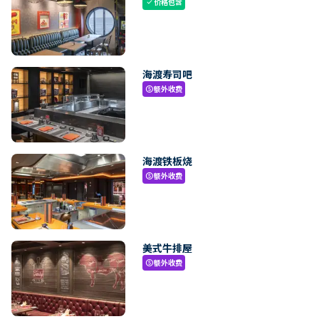
价格包含
check
海渡寿司吧
额外收费
paid
海渡铁板烧
额外收费
paid
美式牛排屋
额外收费
paid