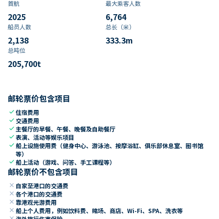
首航
最大乘客人数
2025
6,764
船员人数
总长（米）
2,138
333.3
m
总吨位
205,700
t
邮轮票价包含项目
check
住宿费用
check
交通费用
check
主餐厅的早餐、午餐、晚餐及自助餐厅
check
表演、活动等娱乐项目
check
船上设施使用费（健身中心、游泳池、按摩浴缸、俱乐部休息室、图书馆
等）
check
船上活动（游戏、问答、手工课程等）
邮轮票价不包含项目
close
自家至港口的交通费
close
各个港口的交通费
close
靠港观光游费用
close
船上个人费用，例如饮料费、赌场、商店、Wi-Fi、SPA、洗衣等
close
海外旅行伤害保险