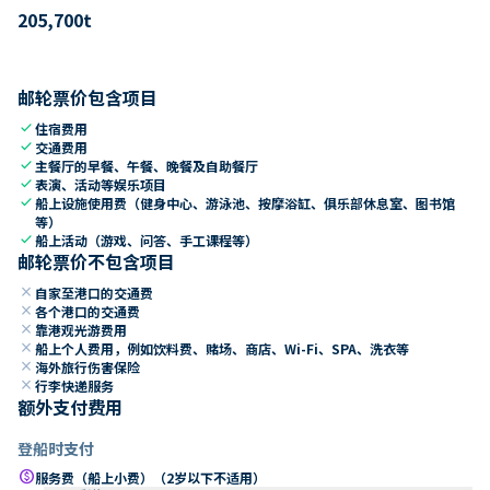
205,700
t
邮轮票价包含项目
check
住宿费用
check
交通费用
check
主餐厅的早餐、午餐、晚餐及自助餐厅
check
表演、活动等娱乐项目
check
船上设施使用费（健身中心、游泳池、按摩浴缸、俱乐部休息室、图书馆
等）
check
船上活动（游戏、问答、手工课程等）
邮轮票价不包含项目
close
自家至港口的交通费
close
各个港口的交通费
close
靠港观光游费用
close
船上个人费用，例如饮料费、赌场、商店、Wi-Fi、SPA、洗衣等
close
海外旅行伤害保险
close
行李快递服务
额外支付费用
登船时支付
paid
服务费（船上小费）（2岁以下不适用）