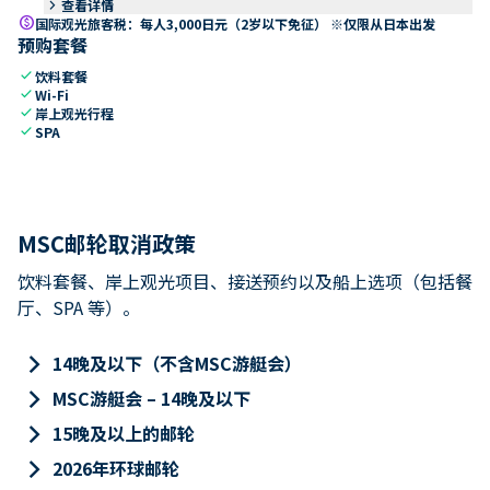
keyboard_arrow_right
查看详情
paid
国际观光旅客税：每人3,000日元（2岁以下免征） ※仅限从日本出发
预购套餐
check
饮料套餐
check
Wi-Fi
check
岸上观光行程
check
SPA
MSC邮轮取消政策
饮料套餐、岸上观光项目、接送预约以及船上选项（包括餐
厅、SPA 等）。
keyboard_arrow_right
14晚及以下（不含MSC游艇会）
keyboard_arrow_right
MSC游艇会 – 14晚及以下
keyboard_arrow_right
15晚及以上的邮轮
keyboard_arrow_right
2026年环球邮轮