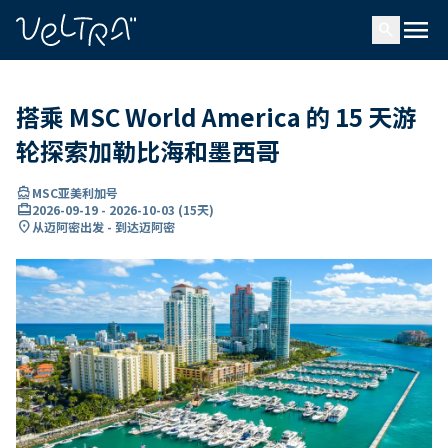
ading...
载
menu
…
search
搭乘 MSC World America 的 15 天游
轮探索加勒比海和墨西哥
directions_boat
MSC亚美利加号
card_travel
2026-09-19
-
2026-10-03
(
15天
)
location_on
从迈阿密出发 - 到达迈阿密