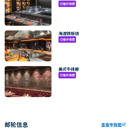
额外收费
paid
海渡铁板烧
额外收费
paid
美式牛排屋
额外收费
paid
邮轮信息
查看甲板图
ungroup