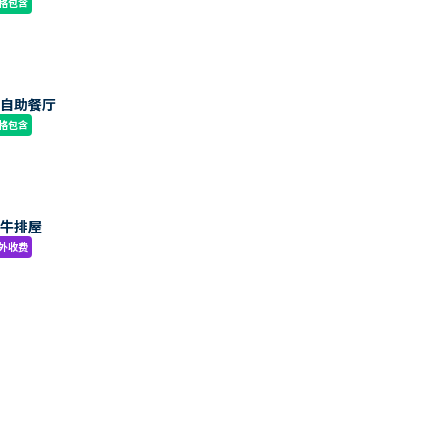
格包含
集自助餐厅
格包含
式牛排屋
外收费