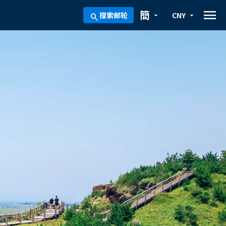
menu
簡
搜索邮轮
CNY
arrow_drop_down
arrow_drop_down
search