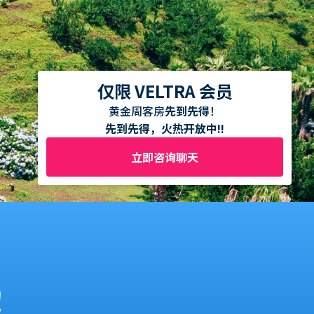
仅限 VELTRA 会员
黄金周客房
先到先得
！
先到先得，火热开放中!!
立即咨询聊天
！