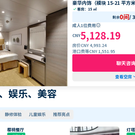
豪华内饰（模块 15-21 平方米 
check
客房：15 ㎡
0间
/
剩余
成人1位费用
info
5,128.19
CNY
房价
CNY
4,993.24
港口费等
CNY
1,551.95
聊天咨
查看空房
keyboard_ar
、娱乐、美容
静修体验
儿童娱乐
推荐亮点
樱桃餐厅
灯