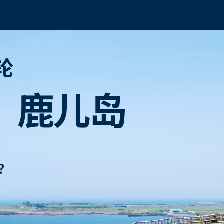
轮
、
鹿儿岛
？