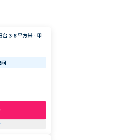
台 3-8 平方米 - 甲
2间
询
row_down