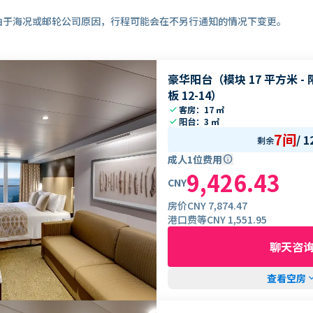
由于海况或邮轮公司原因，行程可能会在不另行通知的情况下变更。
豪华阳台（模块 17 平方米 - 阳
板 12-14）
check
客房：17 ㎡
check
阳台：3 ㎡
7间
/
1
剩余
成人1位费用
info
9,426.43
CNY
房价
CNY
7,874.47
港口费等
CNY
1,551.95
聊天咨
查看空房
keyboard_ar