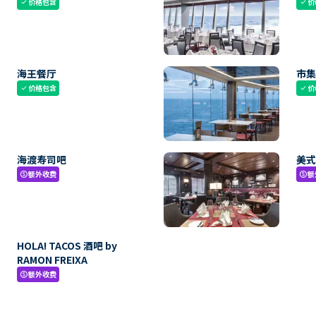
价格包含
价
check
check
海王餐厅
市
价格包含
价
check
check
海渡寿司吧
美
额外收费
额
paid
paid
HOLA! TACOS 酒吧 by
RAMON FREIXA
额外收费
paid